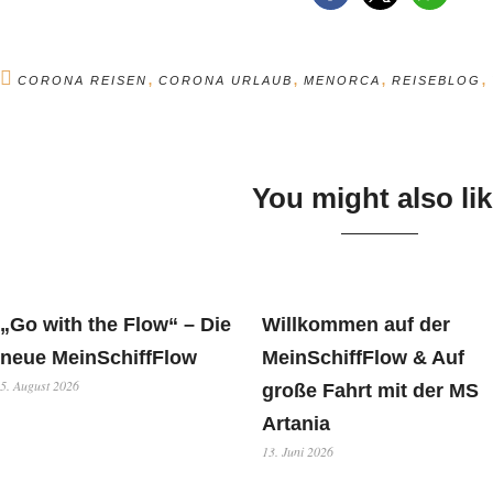
,
,
,
,
CORONA REISEN
CORONA URLAUB
MENORCA
REISEBLOG
You might also li
„Go with the Flow“ – Die
Willkommen auf der
neue MeinSchiffFlow
MeinSchiffFlow & Auf
5. August 2026
große Fahrt mit der MS
Artania
13. Juni 2026