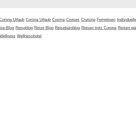
Corona Urlaub
Corona Urlaub
Cosma
Cruises
Cruising
Fernreisen
Individuel
ise-Blog
Reiseblog
Reise Blog
Reisebüroblog
Reisen trotz Corona
Reisen wä
Wellness
Wellnesshotel