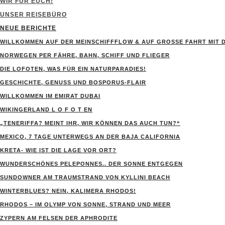
WIR FÜR EUCH!
UNSER REISEBÜRO
NEUE BERICHTE
WILLKOMMEN AUF DER MEINSCHIFFFLOW & AUF GROSSE FAHRT MIT D
NORWEGEN PER FÄHRE, BAHN, SCHIFF UND FLIEGER
DIE LOFOTEN, WAS FÜR EIN NATURPARADIES!
GESCHICHTE, GENUSS UND BOSPORUS-FLAIR
WILLKOMMEN IM EMIRAT DUBAI
WIKINGERLAND L O F O T EN
„TENERIFFA? MEINT IHR, WIR KÖNNEN DAS AUCH TUN?“
MEXICO, 7 TAGE UNTERWEGS AN DER BAJA CALIFORNIA
KRETA- WIE IST DIE LAGE VOR ORT?
WUNDERSCHÖNES PELEPONNES.. DER SONNE ENTGEGEN
SUNDOWNER AM TRAUMSTRAND VON KYLLINI BEACH
WINTERBLUES? NEIN, KALIMERA RHODOS!
RHODOS – IM OLYMP VON SONNE, STRAND UND MEER
ZYPERN AM FELSEN DER APHRODITE