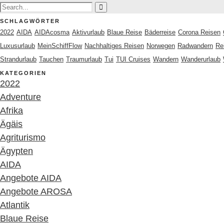
SCHLAGWÖRTER
2022
AIDA
AIDAcosma
Aktivurlaub
Blaue Reise
Bäderreise
Corona Reisen
Luxusurlaub
MeinSchiffFlow
Nachhaltiges Reisen
Norwegen
Radwandern
Re
Strandurlaub
Tauchen
Traumurlaub
Tui
TUI Cruises
Wandern
Wanderurlaub
KATEGORIEN
2022
Adventure
Afrika
Ägäis
Agriturismo
Ägypten
AIDA
Angebote AIDA
Angebote AROSA
Atlantik
Blaue Reise