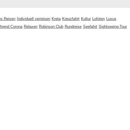
les Reisen
Individuell verreisen
Kreta
Kreuzfahrt
Kultur
Lofoten
Luxus
hrend Corona
Relaxen
Robinson Club
Rundreise
Seefahrt
Sightseeing-Tour