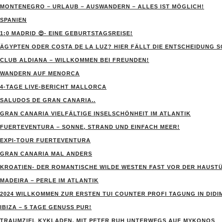
MONTENEGRO – URLAUB – AUSWANDERN – ALLES IST MÖGLICH!
SPANIEN
1:0 MADRID 😍- EINE GEBURTSTAGSREISE!
ÄGYPTEN ODER COSTA DE LA LUZ? HIER FÄLLT DIE ENTSCHEIDUNG 
CLUB ALDIANA – WILLKOMMEN BEI FREUNDEN!
WANDERN AUF MENORCA
4-TAGE LIVE-BERICHT MALLORCA
SALUDOS DE GRAN CANARIA..
GRAN CANARIA VIELFÄLTIGE INSELSCHÖNHEIT IM ATLANTIK
FUERTEVENTURA – SONNE, STRAND UND EINFACH MEER!
EXPI-TOUR FUERTEVENTURA
GRAN CANARIA MAL ANDERS
KROATIEN- DER ROMANTISCHE WILDE WESTEN FAST VOR DER HAUST
MADEIRA – PERLE IM ATLANTIK
2024 WILLKOMMEN ZUR ERSTEN TUI COUNTER PROFI TAGUNG IN DIDI
IBIZA – 5 TAGE GENUSS PUR!
TRAUMZIEL KYKLADEN, MIT PETER RUH UNTERWEGS AUF MYKONOS