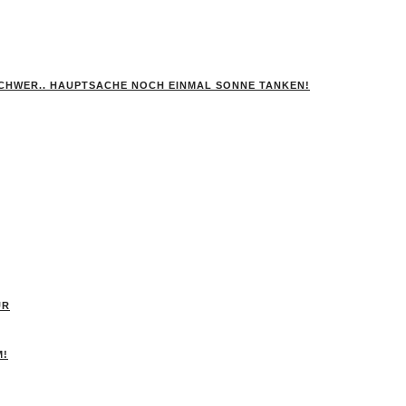
SCHWER.. HAUPTSACHE NOCH EINMAL SONNE TANKEN!
ÜR
M!