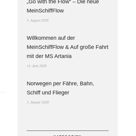
„Go with the Flow“ – Die neue
MeinSchiffFlow
5. August 2026
Willkommen auf der
MeinSchiffFlow & Auf große Fahrt
mit der MS Artania
13. Juni 2026
Norwegen per Fähre, Bahn,
Schiff und Flieger
5. Januar 2026