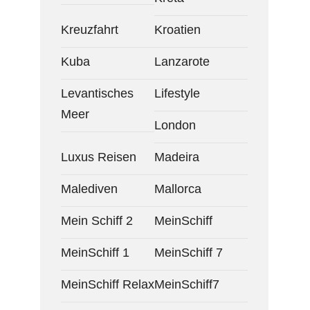
Kreuzfahrt
Kroatien
Kuba
Lanzarote
Levantisches
Lifestyle
Meer
London
Luxus Reisen
Madeira
Malediven
Mallorca
Mein Schiff 2
MeinSchiff
MeinSchiff 1
MeinSchiff 7
MeinSchiff Relax
MeinSchiff7