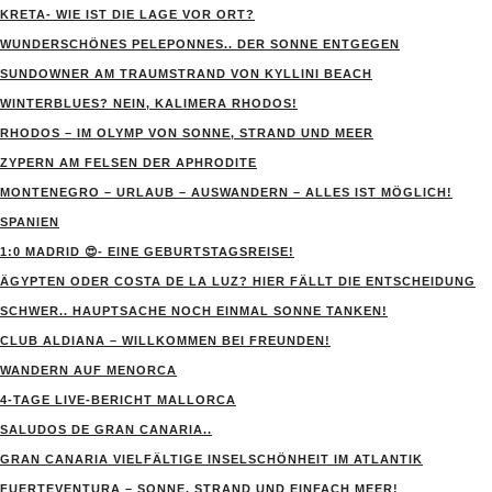
KRETA- WIE IST DIE LAGE VOR ORT?
WUNDERSCHÖNES PELEPONNES.. DER SONNE ENTGEGEN
SUNDOWNER AM TRAUMSTRAND VON KYLLINI BEACH
WINTERBLUES? NEIN, KALIMERA RHODOS!
RHODOS – IM OLYMP VON SONNE, STRAND UND MEER
ZYPERN AM FELSEN DER APHRODITE
MONTENEGRO – URLAUB – AUSWANDERN – ALLES IST MÖGLICH!
SPANIEN
1:0 MADRID 😍- EINE GEBURTSTAGSREISE!
ÄGYPTEN ODER COSTA DE LA LUZ? HIER FÄLLT DIE ENTSCHEIDUNG
SCHWER.. HAUPTSACHE NOCH EINMAL SONNE TANKEN!
CLUB ALDIANA – WILLKOMMEN BEI FREUNDEN!
WANDERN AUF MENORCA
4-TAGE LIVE-BERICHT MALLORCA
SALUDOS DE GRAN CANARIA..
GRAN CANARIA VIELFÄLTIGE INSELSCHÖNHEIT IM ATLANTIK
FUERTEVENTURA – SONNE, STRAND UND EINFACH MEER!