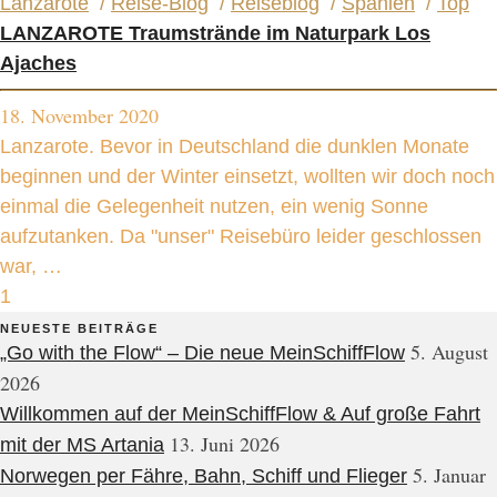
Lanzarote
/
Reise-Blog
/
Reiseblog
/
Spanien
/
Top
LANZAROTE Traumstrände im Naturpark Los
Ajaches
18. November 2020
Lanzarote. Bevor in Deutschland die dunklen Monate
beginnen und der Winter einsetzt, wollten wir doch noch
einmal die Gelegenheit nutzen, ein wenig Sonne
aufzutanken. Da "unser" Reisebüro leider geschlossen
war, …
1
NEUESTE BEITRÄGE
5. August
„Go with the Flow“ – Die neue MeinSchiffFlow
2026
Willkommen auf der MeinSchiffFlow & Auf große Fahrt
13. Juni 2026
mit der MS Artania
5. Januar
Norwegen per Fähre, Bahn, Schiff und Flieger