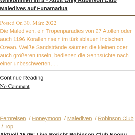
Willkommen im 5 * Adult Only Robinson Club
Maledives auf Funamadua
Posted On 30. März 2022
Die Malediven, ein Tropenparadies von 27 Atollen oder
auch 1196 Koralleninseln im türkisblauen Indischen
Ozean. Weiße Sandstrände säumen die kleinen oder
auch größeren Inseln, bedienen die Sehnsüchte nach
einer unbeschwerten, …
Continue Reading
No Comment
Fernreisen
/
Honeymoon
/
Malediven
/
Robinson Club
/
Top
Aktuell 25.05: Live-Bericht Robinson-Club Noonu