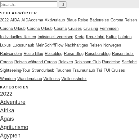
SCHLAGWÖRTER
2022
AIDA
AIDAcosma
Aktivurlaub
Blaue Reise
Bäderreise
Corona Reisen
Corona Urlaub
Corona Urlaub
Cosma
Cruises
Cruising
Fernreisen
Individuelles Reisen
Individuell verreisen
Kreta
Kreuzfahrt
Kultur
Lofoten
Luxus
Luxusurlaub
MeinSchiffFlow
Nachhaltiges Reisen
Norwegen
Radwandern
Reise-Blog
Reiseblog
Reise Blog
Reisebüroblog
Reisen trotz
Corona
Reisen während Corona
Relaxen
Robinson Club
Rundreise
Seefahrt
Sightseeing-Tour
Strandurlaub
Tauchen
Traumurlaub
Tui
TUI Cruises
Wandern
Wanderurlaub
Wellness
Wellnesshotel
KATEGORIEN
2022
Adventure
Afrika
Ägäis
Agriturismo
Ägypten