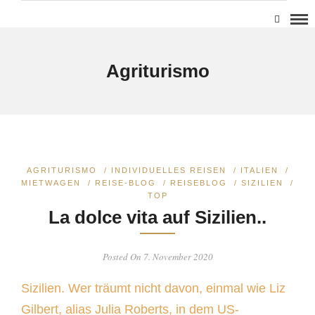
Agriturismo
AGRITURISMO
/
INDIVIDUELLES REISEN
/
ITALIEN
/
MIETWAGEN
/
REISE-BLOG
/
REISEBLOG
/
SIZILIEN
/
TOP
La dolce vita auf Sizilien..
Posted On 7. November 2020
Sizilien. Wer träumt nicht davon, einmal wie Liz
Gilbert, alias Julia Roberts, in dem US-