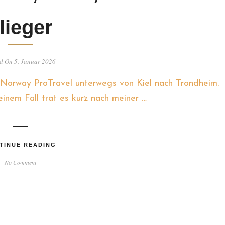
lieger
d On 5. Januar 2026
d Norway ProTravel unterwegs von Kiel nach Trondheim.
inem Fall trat es kurz nach meiner …
TINUE READING
No Comment