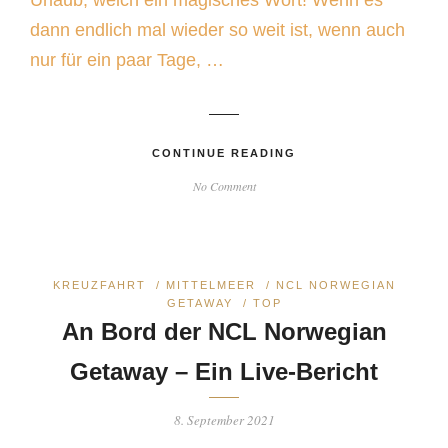
Urlaub, welch ein magisches Wort! Wenn es
dann endlich mal wieder so weit ist, wenn auch
nur für ein paar Tage, …
CONTINUE READING
No Comment
KREUZFAHRT
/
MITTELMEER
/
NCL NORWEGIAN
GETAWAY
/
TOP
An Bord der NCL Norwegian
Getaway – Ein Live-Bericht
8. September 2021