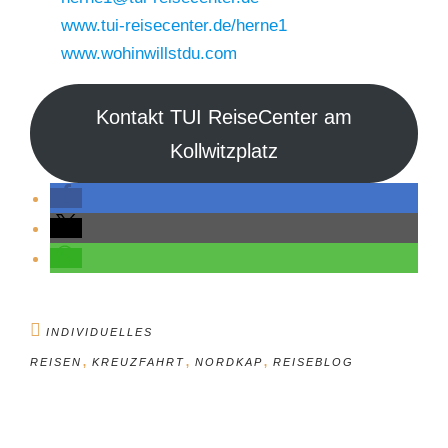
www.tui-reisecenter.de/herne1
www.wohinwillstdu.com
Kontakt TUI ReiseCenter am
Kollwitzplatz
INDIVIDUELLES
,
,
,
REISEN
KREUZFAHRT
NORDKAP
REISEBLOG