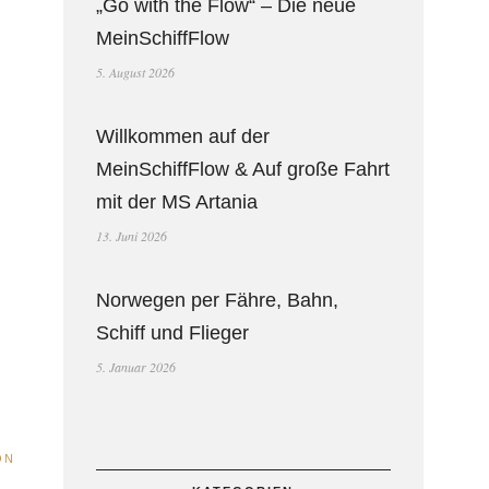
„Go with the Flow“ – Die neue
MeinSchiffFlow
5. August 2026
Willkommen auf der
MeinSchiffFlow & Auf große Fahrt
mit der MS Artania
13. Juni 2026
Norwegen per Fähre, Bahn,
Schiff und Flieger
5. Januar 2026
ON