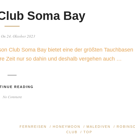
Club Soma Bay
 On 24. Oktober 2023
nson Club Soma Bay bietet eine der größten Tauchbasen
ere Zeit nur so dahin und deshalb vergehen auch …
TINUE READING
No Comment
FERNREISEN
/
HONEYMOON
/
MALEDIVEN
/
ROBINS
CLUB
/
TOP