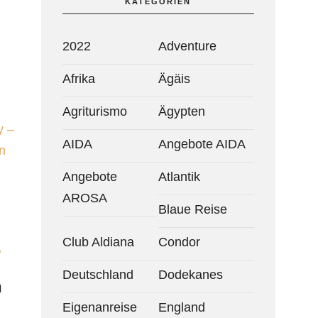
KATEGORIEN
2022
Adventure
Afrika
Ägäis
Agriturismo
Ägypten
y –
AIDA
Angebote AIDA
n
Angebote
Atlantik
AROSA
Blaue Reise
Club Aldiana
Condor
/
Deutschland
Dodekanes
n
Eigenanreise
England