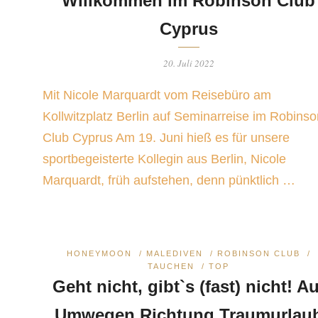
Willkommen im Robinson Club
Cyprus
20. Juli 2022
Mit Nicole Marquardt vom Reisebüro am
Kollwitzplatz Berlin auf Seminarreise im Robinso
Club Cyprus Am 19. Juni hieß es für unsere
sportbegeisterte Kollegin aus Berlin, Nicole
Marquardt, früh aufstehen, denn pünktlich …
HONEYMOON
/
MALEDIVEN
/
ROBINSON CLUB
/
TAUCHEN
/
TOP
Geht nicht, gibt`s (fast) nicht! Au
Umwegen Richtung Traumurlau