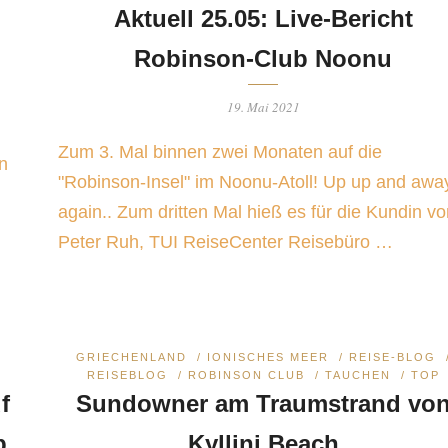
Aktuell 25.05: Live-Bericht
Robinson-Club Noonu
19. Mai 2021
Zum 3. Mal binnen zwei Monaten auf die
n
"Robinson-Insel" im Noonu-Atoll! Up up and awa
again.. Zum dritten Mal hieß es für die Kundin vo
Peter Ruh, TUI ReiseCenter Reisebüro …
GRIECHENLAND
/
IONISCHES MEER
/
REISE-BLOG
REISEBLOG
/
ROBINSON CLUB
/
TAUCHEN
/
TOP
f
Sundowner am Traumstrand vo
b
Kyllini Beach