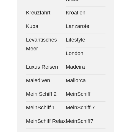
Kreuzfahrt
Kroatien
Kuba
Lanzarote
Levantisches
Lifestyle
Meer
London
Luxus Reisen
Madeira
Malediven
Mallorca
Mein Schiff 2
MeinSchiff
MeinSchiff 1
MeinSchiff 7
MeinSchiff Relax
MeinSchiff7